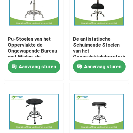
Producten
Modern Laboratoriummeubilair
Pu-Stoelen van het
De antistatische
Oppervlakte de
Schuimende Stoelen
Ongewapende Bureau
van het
Universitair Laboratoriummeubilair
met Wielen, de
Oppervlaktelaboratorium
Krukken van de
met Ruggesteun, ESD
Aanvraag sturen
Aanvraag sturen
Laboratoriumbank
Veilige
Het Meubilair van het het ziekenhuislaboratorium
420 mm - 560 mm
Laboratoriumstoelen
Het Meubilair van het wetenschapslaboratorium
Het Meubilair van het metaallaboratorium
laboratorium zuurkast