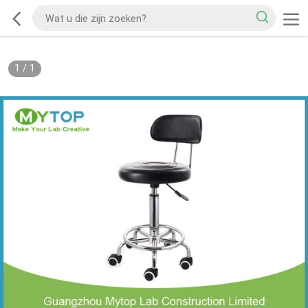
1
/
1