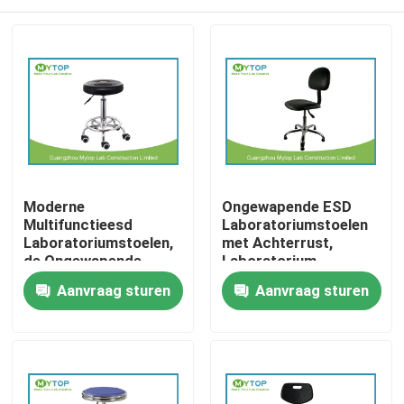
Moderne
Ongewapende ESD
Multifunctieesd
Laboratoriumstoelen
Laboratoriumstoelen,
met Achterrust,
de Ongewapende
Laboratorium
Stoel van de
Antistatische Kruk
Thuis
Aanvraag sturen
Aanvraag sturen
Laboratoriumkruk
met Wielen
Over ons
Contacten