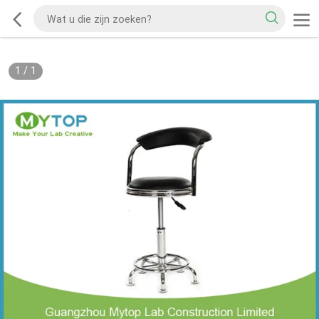
1
/
1