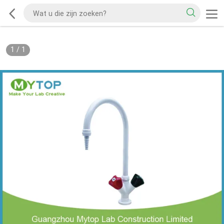
1
/
1