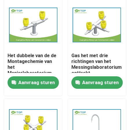
Fabrieksreis
Kwaliteitscontrole
Modern Laboratoriummeubilair
Het dubbele van de de
Gas het met drie
Montagechemie van
richtingen van het
het
Messingslaboratorium
Universitair Laboratoriummeubilair
Manierlaboratorium
onttrekt
het Laboratoriumgas
Laboratoriummontage
Aanvraag sturen
Aanvraag sturen
onttrekt het Materiaal
voor Chemische
Het Meubilair van het het ziekenhuislaboratorium
van het Klepmessing
Laboratoriumbank
Het Meubilair van het wetenschapslaboratorium
Het Meubilair van het metaallaboratorium