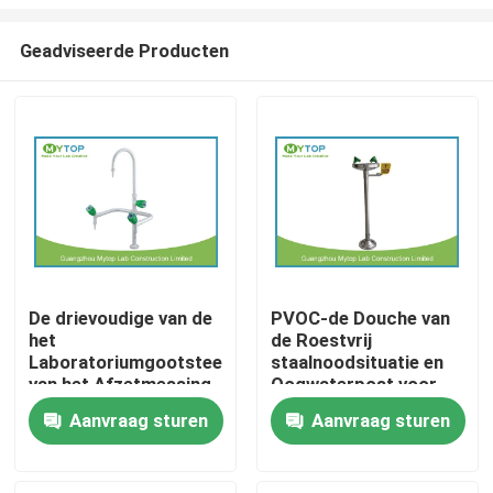
Geadviseerde Producten
De drievoudige van de
PVOC-de Douche van
het
de Roestvrij
Huis
Laboratoriumgootsteen
staalnoodsituatie en
van het Afzetmessing
Oogwaterpost voor
Montage van het de
Chemische Industrie
Producten
Aanvraag sturen
Aanvraag sturen
Tapkranenlaboratorium
voor
LaboratoriumWatervoorziening
Ongeveer ons