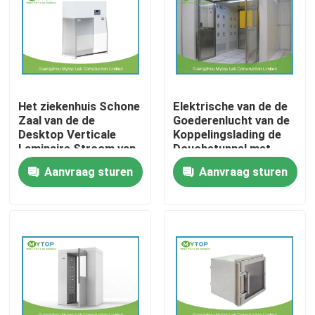
Fabrieksreis
Kwaliteitscontrole
Het ziekenhuis Schone
Elektrische van de de
Zaal van de de
Goederenlucht van de
Modern Laboratoriummeubilair
Desktop Verticale
Koppelingslading de
Laminaire Stroom van
Douchetunnel met
het
Dubbele Deuren voor
Aanvraag sturen
Aanvraag sturen
Universitair Laboratoriummeubilair
Laboratoriummateriaal
Cleanroom
de Kapklasse 100
Het Meubilair van het het ziekenhuislaboratorium
Het Meubilair van het wetenschapslaboratorium
Het Meubilair van het metaallaboratorium