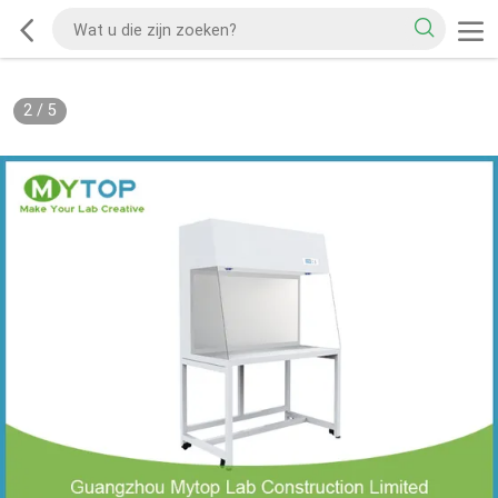
2
/
5