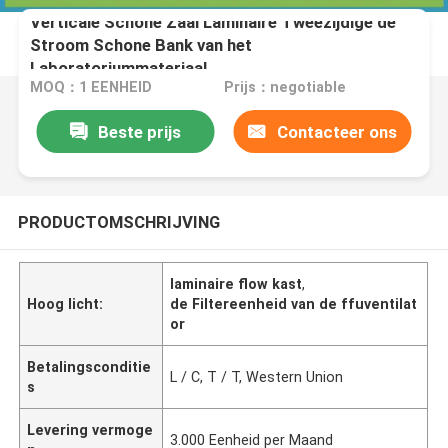
Verticale Schone Zaal Laminaire Tweezijdige de
Stroom Schone Bank van het
Laboratoriummateriaal
MOQ：1 EENHEID
Prijs：negotiable
Beste prijs
Contacteer ons
PRODUCTOMSCHRIJVING
laminaire flow kast
,
Hoog licht:
de Filtereenheid van de ffuventilat
or
Betalingsconditie
L / C, T / T, Western Union
s
Levering vermoge
3.000 Eenheid per Maand