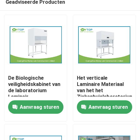
Geadviseerde Producten
De Biologische
Het verticale
veiligheidskabinet van
Laminaire Materiaal
de laboratorium
van het het
Laminair
Ziekenhuislaboratorium
Huis
Stroom/Laminaire
van het Stroomkabinet
Aanvraag sturen
Aanvraag sturen
Stroombank voor
met Zijglasvenster
Schone Zaal
Producten
Ongeveer ons