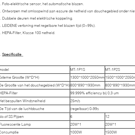
. Foto-elektrische sensor, het automatische blazen.
. Ontworpen met omloopwind aan easure de netheid van douchegebied onder nie
. Dubbele deuren met elektrische koppeling.
. LEIDENE vertoning met regelbare het blazen tijd (0~99s).
. HEPA-Filter, Klasse 100 netheid.
3.
Specificatie
model
MT-1P1S
MT-1P2S
Externe Grootte (W*D*H)
1300*1000*2050mm
1500*1000*205
De Grootte van het douchegebied (W*D*H)
800*890*1930mm
800*890*1930m
HEPA-Filter
99.999% efficiency bij 0,3 um
Het bespuiten Windsnelheid
25m/s
De Tijd van de luchtdouche
(regelbaar) 0-99s
No.of SS Pijpen
6
12
Fluorescente Lamp
20W*1
20W*1
Consumptie
1000W
1500W