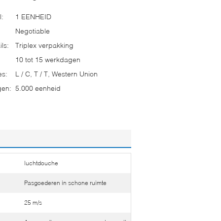
l:
1 EENHEID
Negotiable
ls:
Triplex verpakking
10 tot 15 werkdagen
es:
L / C, T / T, Western Union
gen:
5.000 eenheid
luchtdouche
Pasgoederen in schone ruimte
25 m/s