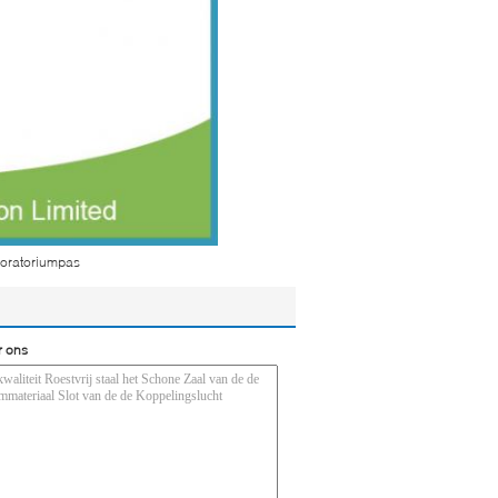
boratoriumpas
r ons