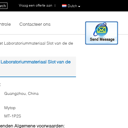
Vraag een offerte aan
|
rch
Dutch
ntrole
Contacteer ons
et Laboratoriummateriaal Slot van de de
 Laboratoriummateriaal Slot van de
:
Guangzhou, China
Mytop
MT-1P2S
zenden Algemene voorwaarden: