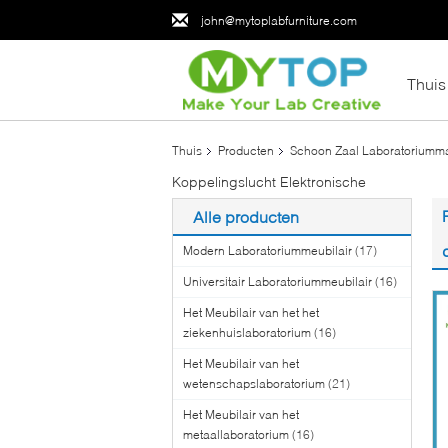
john@mytoplabfurniture.com
Thuis
Thuis
Producten
Schoon Zaal Laboratoriumma
Koppelingslucht Elektronische
Alle producten
Modern Laboratoriummeubilair
(17)
Universitair Laboratoriummeubilair
(16)
Het Meubilair van het het
ziekenhuislaboratorium
(16)
Het Meubilair van het
wetenschapslaboratorium
(21)
Het Meubilair van het
metaallaboratorium
(16)