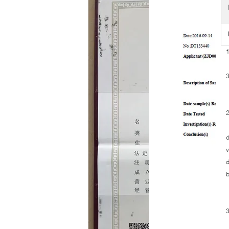
3
d
v
d
b