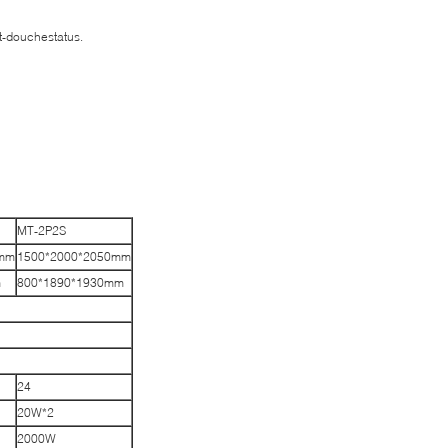
t-douchestatus.
MT-2P2S
0mm
1500*2000*2050mm
m
800*1890*1930mm
24
20W*2
2000W