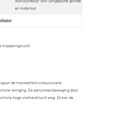
Aanvaardbaar voor aangepaste grootte
en materiaal
tilator
de Koppelingslucht
ingaan de hoeveelheid corpusculaire
e schone reiniging. De personeelsbeweging door
e schone hoge snelheidslucht weg. Zo kan de