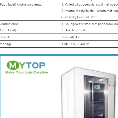
(Facultatief) kabinetsmateriaal
1. Volledig koudgewalst staal met poed
2. Interne roestvrije stell, extern met k
3. Volledig Roestvrij staal.
Deurmateriaal
1. Koudgewalst staal met poederdeklaa
(Facultatief)
2. Roestvrij staal
Chassis
Roestvrij staal
Voeding
110/220V, 50/60Hz