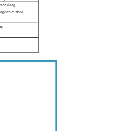
erdeklaag.
oudgewalst staal
g.