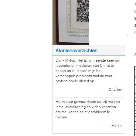
1
2
3
4
5
Klantenoverzichten
Dank Mytop! Het is mijn eerste keer om
laboratoriummeubilair van China te
kopen en zij lossen mijn het
verschepen probleem met de zeer
professionele dienst op
—— Charley
Het is zeer gewaardeerd dat zij me van
installatietekening en video voorzien
om me uit het isolatieprobleem te
helpen
—— Martin