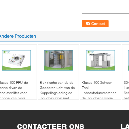
Andere Producten
lasse 100 FFU-de
Elektrische van de de
Klasse 100 Schoon
304
enheid van de
Goederenlucht van de
Zaal
Lu
entilatorfilter voor
Koppelingslading de
Laboratoriummateriaal,
Sc
chone Zaal voor
Douchetunnel met
de Douchepassage
het
uchtfilter Met geringe
Dubbele Deuren voor
van de Goederenlucht
Lab
eluidssterkte
Cleanroom
voor Voedselfabriek
vo
Fab
CONTACTEER ONS
L