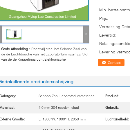
Min. bestelaanta
Prijs:
Verpakking Detai
Levertijd:
Betalingsconditi
Grote Afbeelding :
Roestvrij staal het Schone Zaal van
Levering vermo
de de Luchtdouche van het Laboratoriummateriaal Slot
van de de Koppelingslucht Elektronische
Contact
Gedetailleerde productomschrijving
Catergory:
Schoon Zaal Laboratoriummateriaal
Product:
Materiaal:
1,0 mm 304 roestvrij staal
Gebruik:
Externe Grootte:
L: 1500*W: 1000*H: 2050 mm
Luchtsnelheid: