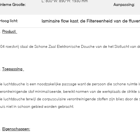
L: 800*W: 890*H: 1930 mm
Interne Grootte:
Aanpassing:
laminaire flow kast
de Filtereenheid van de ffuven
Hoog licht:
,
1.
Product
04 roestvrij staal de Schone Zaal Elektronische Douche van de het Slotlucht van 
2.
Toepassing
e luchtdouche is een noodzakelijke passage want de persoon die schone ruimte 
erontreinigende stof minimaliseerde, bereikt normen van de werkplaats de strikt
e luchtdouche terwijl de corpusculaire verontreinigende stoffen zijn blies door d
uis niet in schoon gebied worden gebracht.
3.
Eigenschappen: