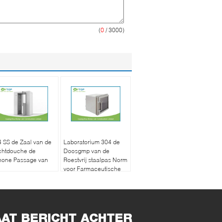
(
0
/ 3000)
 SS de Zaal van de
Laboratorium 304 de
chtdouche de
Doosgmp van de
hone Passage van
Roestvrij staalpas Norm
voor Farmaceutische
oratoriummateriaal
Schone Zaal
or Farmaceutische
riek
AAT BERICHT ACHTER