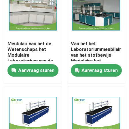
Producten
Modern Laboratoriummeubilair
Meubilair van het de
Van het het
Wetenschaps het
Laboratoriummeubilair
Universitair Laboratoriummeubilair
Modulaire
van het stofbewijs
Laboratorium van de
Modulaire het
staalstructuur, de Lijst
Laboratoriumwerkbank
Aanvraag sturen
Aanvraag sturen
Het Meubilair van het het ziekenhuislaboratorium
van het
voor Antimicrobial
Laboratoriumeiland
Apotheek
met Kabinetten
Het Meubilair van het wetenschapslaboratorium
Het Meubilair van het metaallaboratorium
laboratorium zuurkast