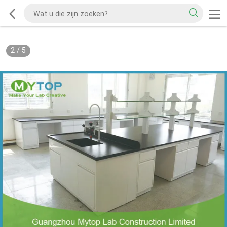
2
/
5