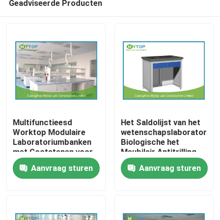
Geadviseerde Producten
Multifunctieesd
Het Saldolijst van het
Worktop Modulaire
wetenschapslaboratorium
Laboratoriumbanken
Biologische het
met Gootstenen voor
Meubilair Antitrilling
Thuis
Fysiek Laboratorium
van het
Aanvraag sturen
Aanvraag sturen
Laboratoriumbureau
Over ons
Contacten