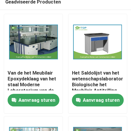
Geadviseerde Producten
Van de het Meubilair
Het Saldolijst van het
Epoxydeklaag van het
wetenschapslaboratorium
staal Moderne
Biologische het
Laboratorium van de
Meubilair Antitrilling
Thuis
het
van het
Aanvraag sturen
Aanvraag sturen
Laboratoriumwerkbank
Laboratoriumbureau
het Effectweerstand
Over ons
Contacten