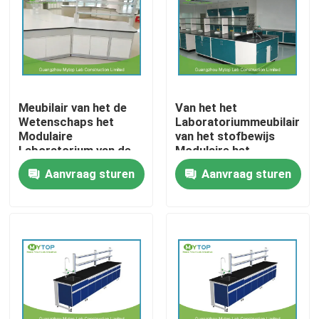
Producten
Modern Laboratoriummeubilair
Meubilair van het de
Van het het
Wetenschaps het
Laboratoriummeubilair
Universitair Laboratoriummeubilair
Modulaire
van het stofbewijs
Laboratorium van de
Modulaire het
staalstructuur, de Lijst
Laboratoriumwerkbank
Aanvraag sturen
Aanvraag sturen
Het Meubilair van het het ziekenhuislaboratorium
van het
voor Antimicrobial
Laboratoriumeiland
Apotheek
met Kabinetten
Het Meubilair van het wetenschapslaboratorium
Het Meubilair van het metaallaboratorium
laboratorium zuurkast