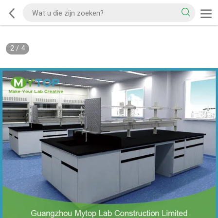
2
/
4