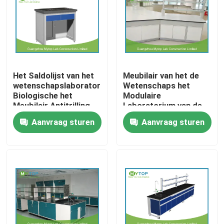
Fabrieksreis
Kwaliteitscontrole
Het Saldolijst van het
Meubilair van het de
wetenschapslaboratorium,
Wetenschaps het
Modern Laboratoriummeubilair
Biologische het
Modulaire
Meubilair Antitrilling
Laboratorium van de
van het
staalstructuur, de Lijst
Aanvraag sturen
Aanvraag sturen
Universitair Laboratoriummeubilair
Laboratoriumbureau
van het
Laboratoriumeiland
met Kabinetten
Het Meubilair van het het ziekenhuislaboratorium
Het Meubilair van het wetenschapslaboratorium
Het Meubilair van het metaallaboratorium