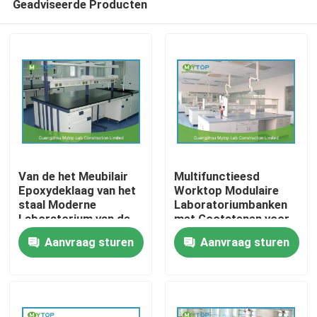
Geadviseerde Producten
Van de het Meubilair
Multifunctieesd
Epoxydeklaag van het
Worktop Modulaire
staal Moderne
Laboratoriumbanken
Laboratorium van de
met Gootstenen voor
Huis
het
Fysiek Laboratorium
Aanvraag sturen
Aanvraag sturen
Laboratoriumwerkbank
het Effectweerstand
Producten
Ongeveer ons